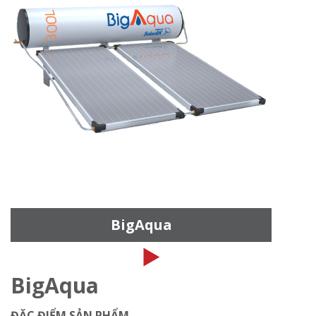
BigAqua
BigAqua
ĐẶC ĐIỂM SẢN PHẨM