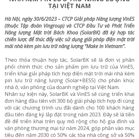
TẠI VIỆT NAM
Hà Nội, ngày 30/6/2023 – CTCP Giải pháp Năng lượng VinES
(thuộc Tập đoàn Vingroup) và CTCP Đầu Tư và Phát Triển
Năng lượng Mặt trời Bách Khoa (SolarBK) đã ký hợp tác
chiến lược để thúc đẩy việc sử dụng giải pháp điện mặt trời
mái nhà kèm pin lưu trữ năng lượng “Make In Vietnam”.
Theo thỏa thuận hợp tác, SolarBK sẽ là đơn vị phân
phối chính thức cho sản phẩm pin lưu trữ của VinES,
triển khai giải pháp tích hợp điện mặt trời mái nhà kèm
pin lưu trữ năng lượng (Solar+BESS) cho phân khúc
nhà ở, văn phòng của doanh nghiệp tại Việt Nam.
Nhân sự kiện này, SolarBK và VinES sẽ cùng triển khai
đơn hàng đầu tiên với 300 bộ giải pháp tích hợp đi cùng
với các chương trình ưu đãi dành cho 100 khách hàng
đầu tiên đăng ký lắp đặt trong năm 2023. Đây sẽ là tiền
đề để triển khai trên quy mô rộng cho hộ gia đình và
văn phòng thương mại từ năm 2024, góp phần vào mục
tiêu đến năm 2030 có 50% các tòa nhà công sở và 50%