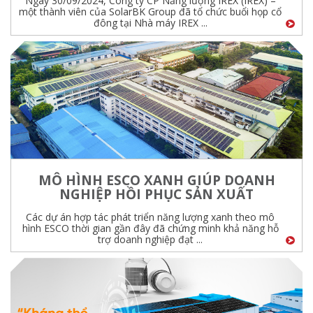
Ngày 30/09/2024, Công ty CP Năng lượng IREX (IREX) –
một thành viên của SolarBK Group đã tổ chức buổi họp cổ
đông tại Nhà máy IREX ...
MÔ HÌNH ESCO XANH GIÚP DOANH
NGHIỆP HỒI PHỤC SẢN XUẤT
Các dự án hợp tác phát triển năng lượng xanh theo mô
hình ESCO thời gian gần đây đã chứng minh khả năng hỗ
trợ doanh nghiệp đạt ...