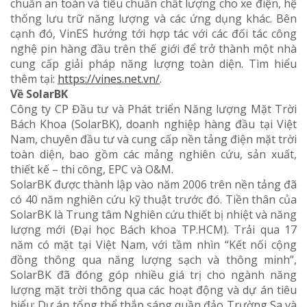
chuẩn an toàn và tiêu chuẩn chất lượng cho xe điện, hệ
thống lưu trữ năng lượng và các ứng dụng khác. Bên
cạnh đó, VinES hướng tới hợp tác với các đối tác công
nghệ pin hàng đầu trên thế giới để trở thành một nhà
cung cấp giải pháp năng lượng toàn diện. Tìm hiểu
thêm tại:
https://vines.net.vn/
.
Về SolarBK
Công ty CP Đầu tư và Phát triển Năng lượng Mặt Trời
Bách Khoa (SolarBK), doanh nghiệp hàng đầu tại Việt
Nam, chuyên đầu tư và cung cấp nền tảng điện mặt trời
toàn diện, bao gồm các mảng nghiên cứu, sản xuất,
thiết kế – thi công, EPC và O&M.
SolarBK được thành lập vào năm 2006 trên nền tảng đã
có 40 năm nghiên cứu kỹ thuật trước đó. Tiền thân của
SolarBK là Trung tâm Nghiên cứu thiết bị nhiệt và năng
lượng mới (Đại học Bách khoa TP.HCM). Trải qua 17
năm có mặt tại Việt Nam, với tầm nhìn “Kết nối cộng
đồng thông qua năng lượng sạch và thông minh”,
SolarBK đã đóng góp nhiều giá trị cho ngành năng
lượng mặt trời thông qua các hoạt động và dự án tiêu
biểu: Dự án tổng thể thắp sáng quần đảo Trường Sa và