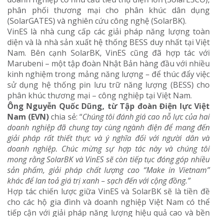
phân phối thương mại cho phân khúc dân dụng
(SolarGATES) và nghiên cứu công nghệ (SolarBK).
VinES là nhà cung cấp các giải pháp năng lượng toàn
diện và là nhà sản xuất hệ thống BESS duy nhất tại Việt
Nam. Bên cạnh SolarBK, VinES cũng đã hợp tác với
Marubeni – một tập đoàn Nhật Bản hàng đầu với nhiều
kinh nghiệm trong mảng năng lượng – để thúc đẩy việc
sử dụng hệ thống pin lưu trữ năng lượng (BESS) cho
phân khúc thương mại – công nghiệp tại Việt Nam.
Ông Nguyễn Quốc Dũng, từ Tập đoàn Điện lực Việt
Nam (EVN)
chia sẻ: “
Chúng tôi đánh giá cao nỗ lực của hai
doanh nghiệp đã chung tay cùng ngành điện để mang đến
giải pháp rất thiết thực và ý nghĩa đối với người dân và
doanh nghiệp. Chúc mừng sự hợp tác này và chúng tôi
mong rằng SolarBK và VinES sẽ còn tiếp tục đóng góp nhiều
sản phẩm, giải pháp chất lượng cao “Make in Vietnam”
khác để lan toả giá trị xanh – sạch đến với cộng đồng.”
Hợp tác chiến lược giữa VinES và SolarBK sẽ là tiền đề
cho các hộ gia đình và doanh nghiệp Việt Nam có thể
tiếp cận với giải pháp năng lượng hiệu quả cao và bền