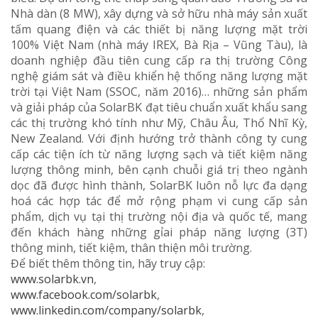
Nhà dàn (8 MW), xây dựng và sở hữu nhà máy sản xuất
tấm quang điện và các thiết bị năng lượng mặt trời
100% Việt Nam (nhà máy IREX, Bà Rịa – Vũng Tàu), là
doanh nghiệp đầu tiên cung cấp ra thị trường Công
nghệ giám sát và điều khiển hệ thống năng lượng mặt
trời tại Việt Nam (SSOC, năm 2016)… những sản phẩm
và giải pháp của SolarBK đạt tiêu chuẩn xuất khẩu sang
các thị trường khó tính như Mỹ, Châu Âu, Thổ Nhĩ Kỳ,
New Zealand. Với định hướng trở thành công ty cung
cấp các tiện ích từ năng lượng sạch và tiết kiệm năng
lượng thông minh, bên cạnh chuỗi giá trị theo ngành
dọc đã được hình thành, SolarBK luôn nỗ lực đa dạng
hoá các hợp tác để mở rộng phạm vi cung cấp sản
phẩm, dịch vụ tại thị trường nội địa và quốc tế, mang
đến khách hàng những gỉai pháp năng lượng (3T)
thông minh, tiết kiệm, thân thiện môi trường.
Để biết thêm thông tin, hãy truy cập:
www.solarbk.vn
,
www.facebook.com/solarbk
,
www.linkedin.com/company/solarbk
,