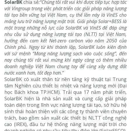
SolarBK
chia sẻ
:“Chúng tôi rất vui khi được tiếp tục hợp tác
với Vingroup trong việc phát triển các giải pháp năng lượng
tái tạo bền vững tại Việt Nam, cụ thể lần này là VinES cho
mảng lưu trữ năng lượng mặt trời. Giải pháp Solar+BESS là
một trong những nỗ lực của SolarBK và VinES để đáp ứng
nhu cầu sử dụng năng lượng tái tạo (NLTT) tại Việt Nam,
hướng đến cam kết Net-zero carbon vào năm 2050 của
Chính phủ. Ngay từ khi thành lập, SolarBK luôn kiên định
với sứ mệnh “Mang năng lượng sạch vào cuộc sống”, đến
nay chúng tôi rất vui mừng khi ngày càng có thêm nhiều
doanh nghiệp Việt Nam chung tay để cùng xây dựng đất
nước xanh hơn, tốt đẹp hơn.”
SolarBK có xuất thân từ nền tảng kỹ thuật tại Trung
tâm Nghiên cứu thiết bị nhiệt và năng lượng mới (Đại
học Bách khoa TP.HCM). Trải qua 17 năm phát triển,
SolarBK hiện là nhà sản xuất và cung cấp giải pháp
toàn diện trong lĩnh vực năng lượng tái tạo, sở hữu hệ
sinh thái hoàn thiện với các công ty thành viên chuyên
trách, bao gồm: sản xuất các thiết bị NLTT công nghệ
cao (IREX), đầu tư hệ thống năng lượng mặt trời cho
doanh nghiệp có nhu cầu tiêu thụ điện lớn (SolarESCO),