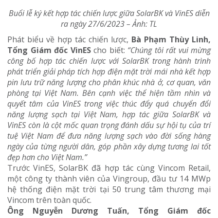
Buổi lễ ký kết hợp tác chiến lược giữa SolarBK và VinES diễn
ra ngày 27/6/2023 – Ảnh: TL
Phát biểu về hợp tác chiến lược,
Bà Phạm Thùy Linh,
Tổng Giám đốc VinES
cho biết:
“Chúng tôi rất vui mừng
công bố hợp tác chiến lược với SolarBK trong hành trình
phát triển giải pháp tích hợp điện mặt trời mái nhà kết hợp
pin lưu trữ năng lượng cho phân khúc nhà ở, cơ quan, văn
phòng tại Việt Nam. Bên cạnh việc thể hiện tầm nhìn và
quyết tâm của VinES trong việc thúc đẩy quá chuyển đổi
năng lượng sạch tại Việt Nam, hợp tác giữa SolarBK và
VinES còn là cột mốc quan trọng đánh dấu sự hội tụ của trí
tuệ Việt Nam để đưa năng lượng sạch vào đời sống hàng
ngày của từng người dân, góp phần xây dựng tương lai tốt
đẹp hơn cho Việt Nam.”
Trước VinES, SolarBK đã hợp tác cùng Vincom Retail,
một công ty thành viên của Vingroup, đầu tư 14 MWp
hệ thống điện mặt trời tại 50 trung tâm thương mại
Vincom trên toàn quốc.
Ông Nguyễn Dương Tuấn, Tổng Giám đốc