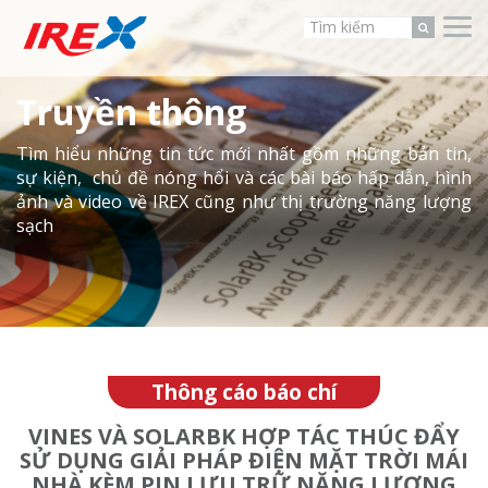
Truyền thông
Tìm hiểu những tin tức mới nhất gồm những bản tin,
sự kiện, chủ đề nóng hổi và các bài báo hấp dẫn, hình
ảnh và video về IREX cũng như thị trường năng lượng
sạch
Thông cáo báo chí
VINES VÀ SOLARBK HỢP TÁC THÚC ĐẨY
SỬ DỤNG GIẢI PHÁP ĐIỆN MẶT TRỜI MÁI
NHÀ KÈM PIN LƯU TRỮ NĂNG LƯỢNG