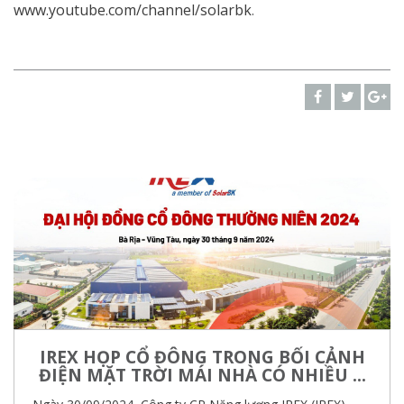
www.youtube.com/channel/solarbk
.
IREX HỌP CỔ ĐÔNG TRONG BỐI CẢNH
ĐIỆN MẶT TRỜI MÁI NHÀ CÓ NHIỀU ...