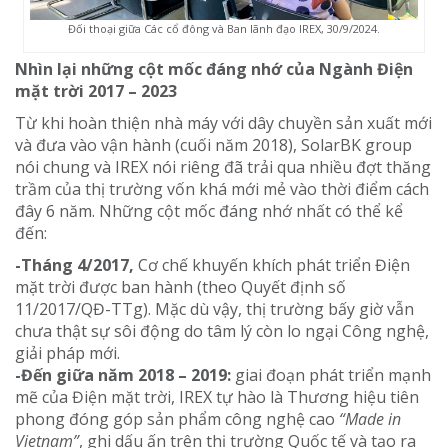
Đối thoại giữa Các cổ đông và Ban lãnh đạo IREX, 30/9/2024.
Nhìn lại những cột mốc đáng nhớ của Ngành Điện
mặt trời 2017 – 2023
Từ khi hoàn thiện nhà máy với dây chuyền sản xuất mới
và đưa vào vận hành (cuối năm 2018), SolarBK group
nói chung và IREX nói riêng đã trải qua nhiều đợt thăng
trầm của thị trường vốn khá mới mẻ vào thời điểm cách
đây 6 năm. Những cột mốc đáng nhớ nhất có thể kể
đến:
-Tháng 4/2017,
Cơ chế khuyến khích phát triển Điện
mặt trời được ban hành (theo Quyết định số
11/2017/QĐ-TTg). Mặc dù vậy, thị trường bấy giờ vẫn
chưa thật sự sôi động do tâm lý còn lo ngại Công nghệ,
giải pháp mới.
-Đến giữa năm 2018 – 2019:
giai đoạn phát triển mạnh
mẽ của Điện mặt trời, IREX tự hào là Thương hiệu tiên
phong đóng góp sản phẩm công nghệ cao
“Made in
Vietnam”
, ghi dấu ấn trên thị trường Quốc tế và tạo ra