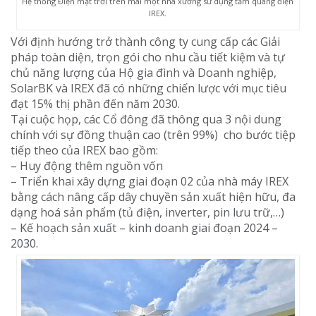
Hệ thống Điện mặt trời trên mái một nhà xưởng sử dụng tấm quang điện
IREX.
Với định hướng trở thành công ty cung cấp các Giải
pháp toàn diện, trọn gói cho nhu cầu tiết kiệm và tự
chủ năng lượng của Hộ gia đình và Doanh nghiệp,
SolarBK và IREX đã có những chiến lược với mục tiêu
đạt 15% thị phần đến năm 2030.
Tại cuộc họp, các Cổ đông đã thông qua 3 nội dung
chính với sự đồng thuận cao (trên 99%) cho bước tiệp
tiếp theo của IREX bao gồm:
– Huy động thêm nguồn vốn
– Triển khai xây dựng giai đoạn 02 của nhà máy IREX
bằng cách nâng cấp dây chuyền sản xuất hiện hữu, đa
dạng hoá sản phẩm (tủ điện, inverter, pin lưu trữ,…)
– Kế hoạch sản xuất – kinh doanh giai đoạn 2024 –
2030.