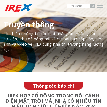
Truyền thông
Tìm hiểu những tin tức mới nhất gồm những bản tin,
sự kiện, chủ đề nóng hổi và các bài báo hấp dẫn, hình
ảnh và video về IREX cũng như thị trường năng lượng
sạch
Thông cáo báo chí
IREX HỌP CỔ ĐÔNG TRONG BỐI CẢNH
ĐIỆN MẶT TRỜI MÁI NHÀ CÓ NHIỀU TÍN
HIỆU TÍCH CỰC TỪ GIỮA NĂM 2024