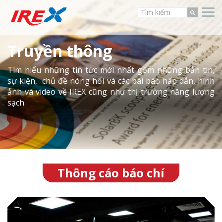
Truyền thông
Tìm hiểu những tin tức mới nhất gồm những bản tin,
sự kiện, chủ đề nóng hổi và các bài báo hấp dẫn, hình
ảnh và video về IREX cũng như thị trường năng lượng
sạch
Thông cáo báo chí