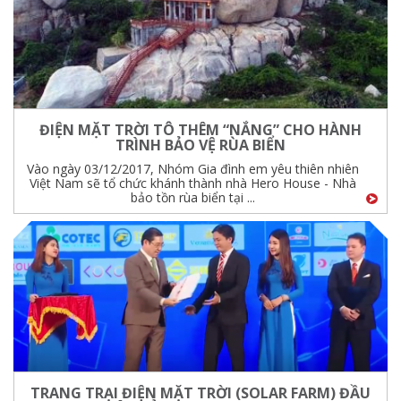
ĐIỆN MẶT TRỜI TÔ THÊM “NẮNG” CHO HÀNH
TRÌNH BẢO VỆ RÙA BIỂN
Vào ngày 03/12/2017, Nhóm Gia đình em yêu thiên nhiên
Việt Nam sẽ tổ chức khánh thành nhà Hero House - Nhà
bảo tồn rùa biển tại ...
TRANG TRẠI ĐIỆN MẶT TRỜI (SOLAR FARM) ĐẦU