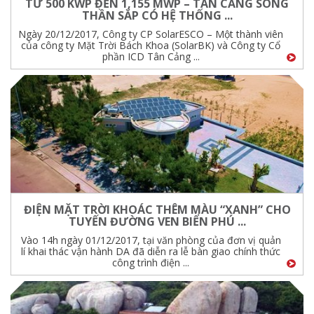
TỪ 500 KWP ĐẾN 1,155 MWP – TÂN CẢNG SÓNG
THẦN SẮP CÓ HỆ THỐNG ...
Ngày 20/12/2017, Công ty CP SolarESCO – Một thành viên
của công ty Mặt Trời Bách Khoa (SolarBK) và Công ty Cổ
phần ICD Tân Cảng ...
ĐIỆN MẶT TRỜI KHOÁC THÊM MÀU “XANH” CHO
TUYẾN ĐƯỜNG VEN BIỂN PHÚ ...
Vào 14h ngày 01/12/2017, tại văn phòng của đơn vị quản
lí khai thác vận hành DA đã diễn ra lễ bàn giao chính thức
công trình điện ...